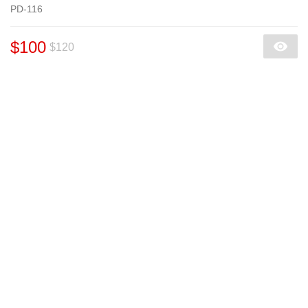
PD-116
$100
$120