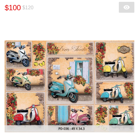
$100
$120