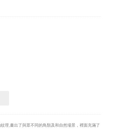
及豐富的紋理,畫出了與眾不同的鳥類及和自然場景，裡面充滿了