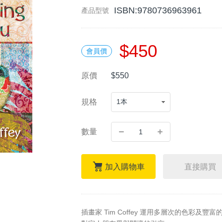
‎ISBN:9780736963961
產品型號
$450
會員價
原價
$550
規格
數量
加入購物車
直接購買
插畫家 Tim Coffey 運用多層次的色彩