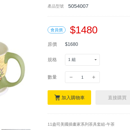
5054007
產品型號
$1480
會員價
原價
$1680
規格
數量
加入購物車
直接購買
11盎司美國插畫家系列茶具套組-午茶