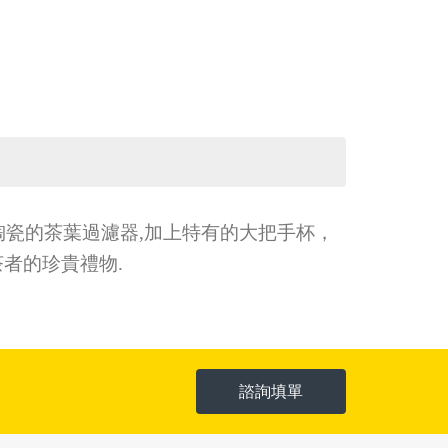
有陶瓷的茶葉過濾器,加上特有的大把手杯，
者的珍貴禮物.
諮詢填單