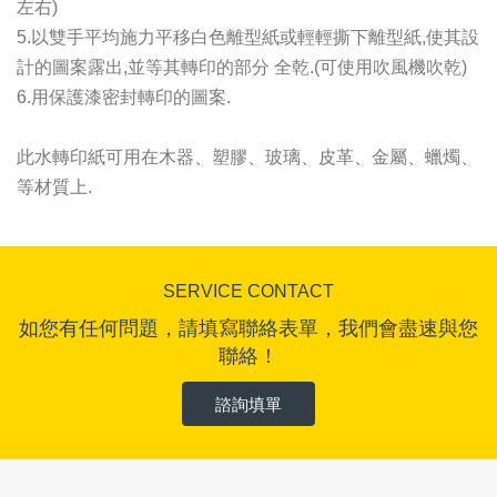
左右)
5.以雙手平均施力平移白色離型紙或輕輕撕下離型紙,使其設
計的圖案露出,並等其轉印的部分 全乾.(可使用吹風機吹乾)
6.用保護漆密封轉印的圖案.
此水轉印紙可用在木器、塑膠、玻璃、皮革、金屬、蠟燭、
等材質上.
SERVICE CONTACT
如您有任何問題，請填寫聯絡表單，我們會盡速與您
聯絡！
諮詢填單