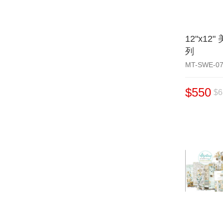
12"x12
列
MT-SWE-0
$550
$6