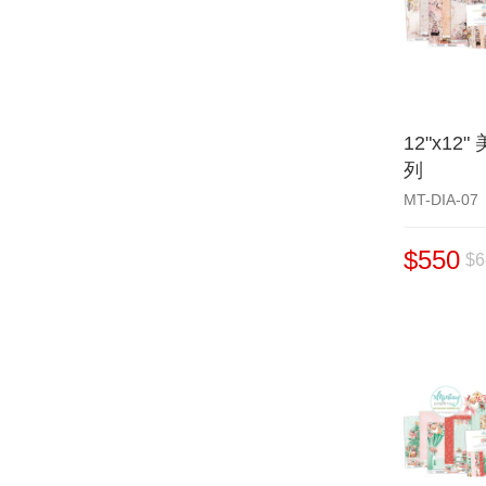
12"x12
列
MT-DIA-07
$550
$6