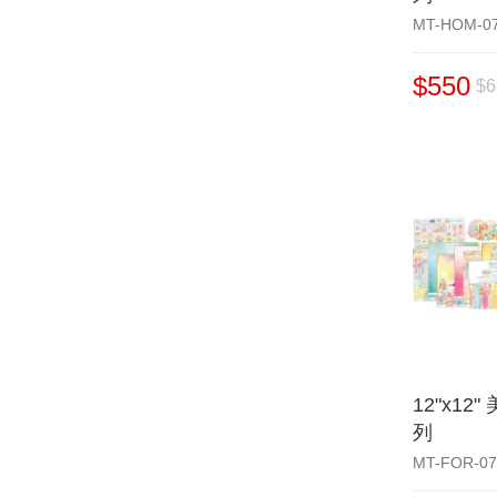
MT-HOM-0
$550
$6
12"x12
列
MT-FOR-07